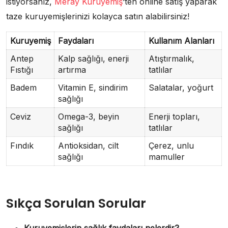
istiyorsanız,
Meray Kuruyemiş
‘ten online satış yaparak
taze kuruyemişlerinizi kolayca satın alabilirsiniz!
Kuruyemiş
Faydaları
Kullanım Alanları
Antep
Kalp sağlığı, enerji
Atıştırmalık,
Fıstığı
artırma
tatlılar
Badem
Vitamin E, sindirim
Salatalar, yoğurt
sağlığı
Ceviz
Omega-3, beyin
Enerji topları,
sağlığı
tatlılar
Fındık
Antioksidan, cilt
Çerez, unlu
sağlığı
mamuller
Sıkça Sorulan Sorular
Kuruyemişlerin sağlık faydaları nelerdir?