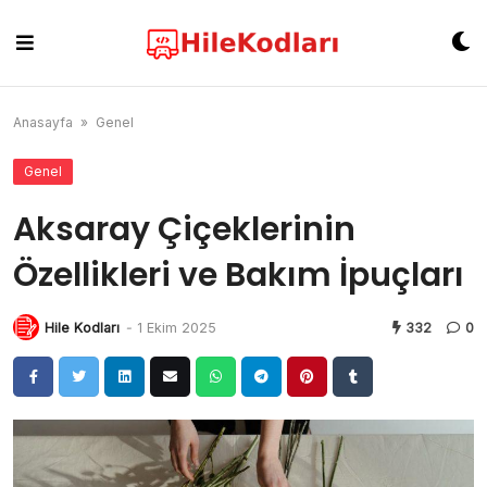
Skip
to
content
Anasayfa
»
Genel
Genel
Aksaray Çiçeklerinin
Özellikleri ve Bakım İpuçları
Hile Kodları
-
1 Ekim 2025
332
0