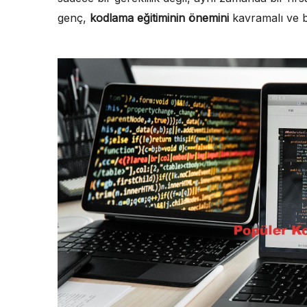
genç,
kodlama eğitiminin önemini
kavramalı ve bu