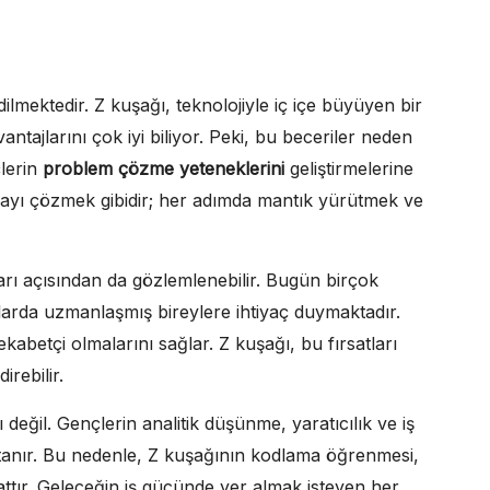
mektedir. Z kuşağı, teknolojiyle iç içe büyüyen bir
ntajlarını çok iyi biliyor. Peki, bu beceriler neden
çlerin
problem çözme yeteneklerini
geliştirmelerine
macayı çözmek gibidir; her adımda mantık yürütmek ve
ları açısından da gözlemlenebilir. Bugün birçok
lanlarda uzmanlaşmış bireylere ihtiyaç duymaktadır.
abetçi olmalarını sağlar. Z kuşağı, bu fırsatları
irebilir.
ı değil. Gençlerin analitik düşünme, yaratıcılık ve iş
nak tanır. Bu nedenle, Z kuşağının kodlama öğrenmesi,
sattır. Geleceğin iş gücünde yer almak isteyen her