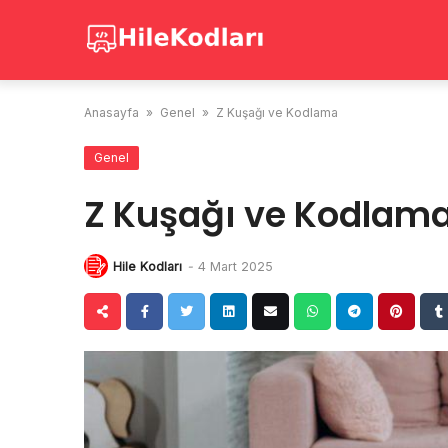
Skip
to
content
Anasayfa
»
Genel
»
Z Kuşağı ve Kodlama
Genel
Z Kuşağı ve Kodlam
Hile Kodları
-
4 Mart 2025