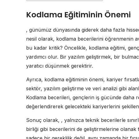
Kodlama Eğitiminin Önemi
, günümüz dünyasında giderek daha fazla hissedil
nesil olarak, kodlama becerilerini öğrenmenin ava
bu kadar kritik? Öncelikle, kodlama eğitimi, gen
yardımcı olur. Bir yazılım geliştirmek, bir bul
yaratıcı düşünmek gerektirir.
Ayrıca, kodlama eğitiminin önemi, kariyer fırsat
sektör, yazılım geliştirme ve veri analizi gibi a
Kodlama becerileri, gençlerin iş gücünde daha rek
değerlendirerek gelecekteki kariyerlerini şekillend
Sonuç olarak, , yalnızca teknik becerilerle sınırl
birliği gibi becerilerini de geliştirmelerine ola
sadece bir gereklilik değil, aynı zamanda bir fır