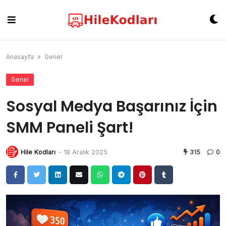
Skip
to
content
Anasayfa
»
Genel
Genel
Sosyal Medya Başarınız İçin
SMM Paneli Şart!
Hile Kodları
-
18 Aralık 2025
315
0