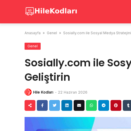
Skip
to
content
Anasayfa
»
Genel
»
Sosially.com ile Sosyal Medya Stratejiniz
Genel
Sosially.com ile Sosy
Geliştirin
Hile Kodları
-
22 Haziran 2026