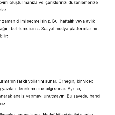
kvimi oluşturmanıza ve içeriklerinizi düzenlemenize
mlar:
ir zaman dilimi seçmelisiniz. Bu, haftalık veya aylık
acağını belirlemelisiniz. Sosyal medya platformlarının
ilir:
kurmanın farklı yollarını sunar. Örneğin, bir video
og yazıları derinlemesine bilgi sunar. Ayrıca,
lanarak analiz yapmayı unutmayın. Bu sayede, hangi
niz.
lemeler yapmalısınız. Hedef kitlenizin ilgi alanları