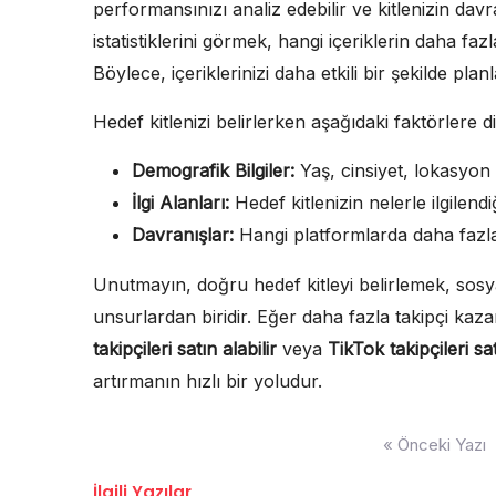
performansınızı analiz edebilir ve kitlenizin davra
istatistiklerini görmek, hangi içeriklerin daha faz
Böylece, içeriklerinizi daha etkili bir şekilde planl
Hedef kitlenizi belirlerken aşağıdaki faktörlere di
Demografik Bilgiler:
Yaş, cinsiyet, lokasyon g
İlgi Alanları:
Hedef kitlenizin nelerle ilgilendiğ
Davranışlar:
Hangi platformlarda daha fazl
Unutmayın, doğru hedef kitleyi belirlemek, sosy
unsurlardan biridir. Eğer daha fazla takipçi kaz
takipçileri satın alabilir
veya
TikTok takipçileri sat
artırmanın hızlı bir yoludur.
Yazı
« Önceki Yazı
gezinmesi
İlgili Yazılar