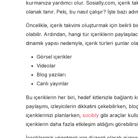
kurmanıza yardımcı olur. Sosially.com, içerik ta
olanak tanır. Peki, bu nasıl çalışır? İşte bazı adı
Öncelikle, içerik takvimi oluşturmak için belirli b
olabilir. Ardından, hangi tür içeriklerin paylaşıl
dinamik yapısı nedeniyle, içerik türleri şunlar olab
Görsel içerikler
Videolar
Blog yazıları
Canlı yayınlar
Bu içeriklerin her biri, hedef kitlenizle bağlantı 
paylaşımı, izleyicilerin dikkatini çekebilirken, bl
içeriklerinizi planlarken,
socibly
gibi araçlar kul
içeriklerin daha fazla etkileşim aldığını görebilirsi
İçeriklerinizi yönetmek için düzenli olarak güncel