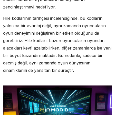
zenginleştirmeyi hedefliyor.
Hile kodlarının tarihçesi incelendiğinde, bu kodların
yalnızca bir avantaj değil, aynı zamanda oyuncuların
oyun deneyimini değiştiren bir etken olduğunu da
görebiliriz. Hile kodları, bazen oyuncuların oyundan
alacakları keyfi azaltabilirken, diğer zamanlarda ise yeni
bir boyut kazandırmaktadır. Bu nedenle, sadece bir
geçmiş değil, aynı zamanda oyun dünyasının
dinamiklerini de yansıtan bir süreçtir.