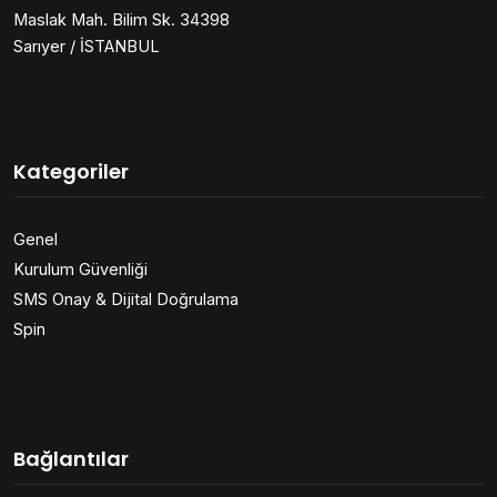
Maslak Mah. Bilim Sk. 34398
Sarıyer / İSTANBUL
Kategoriler
Genel
Kurulum Güvenliği
SMS Onay & Dijital Doğrulama
Spin
Bağlantılar