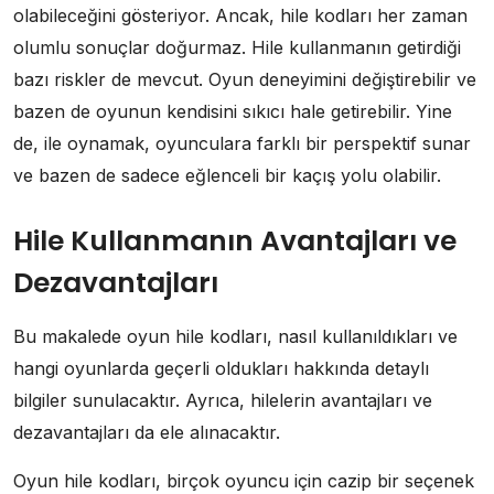
olabileceğini gösteriyor. Ancak, hile kodları her zaman
olumlu sonuçlar doğurmaz. Hile kullanmanın getirdiği
bazı riskler de mevcut. Oyun deneyimini değiştirebilir ve
bazen de oyunun kendisini sıkıcı hale getirebilir. Yine
de, ile oynamak, oyunculara farklı bir perspektif sunar
ve bazen de sadece eğlenceli bir kaçış yolu olabilir.
Hile Kullanmanın Avantajları ve
Dezavantajları
Bu makalede oyun hile kodları, nasıl kullanıldıkları ve
hangi oyunlarda geçerli oldukları hakkında detaylı
bilgiler sunulacaktır. Ayrıca, hilelerin avantajları ve
dezavantajları da ele alınacaktır.
Oyun hile kodları, birçok oyuncu için cazip bir seçenek