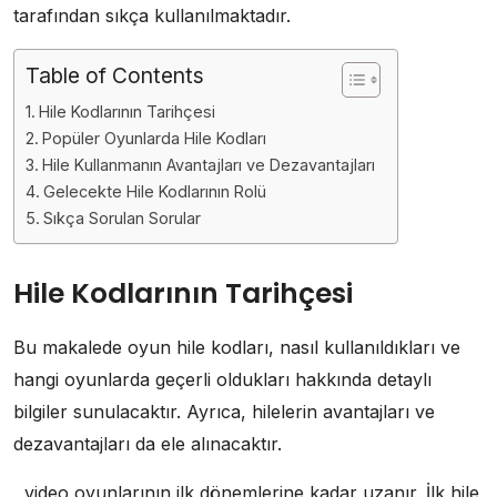
tarafından sıkça kullanılmaktadır.
Table of Contents
Hile Kodlarının Tarihçesi
Popüler Oyunlarda Hile Kodları
Hile Kullanmanın Avantajları ve Dezavantajları
Gelecekte Hile Kodlarının Rolü
Sıkça Sorulan Sorular
Hile Kodlarının Tarihçesi
Bu makalede oyun hile kodları, nasıl kullanıldıkları ve
hangi oyunlarda geçerli oldukları hakkında detaylı
bilgiler sunulacaktır. Ayrıca, hilelerin avantajları ve
dezavantajları da ele alınacaktır.
, video oyunlarının ilk dönemlerine kadar uzanır. İlk hile