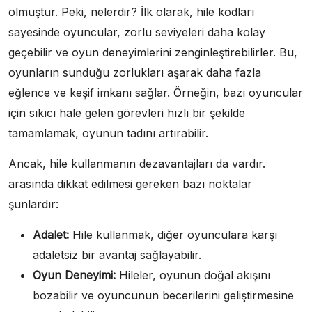
olmuştur. Peki, nelerdir? İlk olarak, hile kodları
sayesinde oyuncular, zorlu seviyeleri daha kolay
geçebilir ve oyun deneyimlerini zenginleştirebilirler. Bu,
oyunların sunduğu zorlukları aşarak daha fazla
eğlence ve keşif imkanı sağlar. Örneğin, bazı oyuncular
için sıkıcı hale gelen görevleri hızlı bir şekilde
tamamlamak, oyunun tadını artırabilir.
Ancak, hile kullanmanın dezavantajları da vardır.
arasında dikkat edilmesi gereken bazı noktalar
şunlardır:
Adalet:
Hile kullanmak, diğer oyunculara karşı
adaletsiz bir avantaj sağlayabilir.
Oyun Deneyimi:
Hileler, oyunun doğal akışını
bozabilir ve oyuncunun becerilerini geliştirmesine