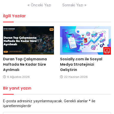
Yazı
« Önceki Yazı
Sonraki Yazı »
gezinmesi
İlgili Yazılar
Duran Top Çalışmasına
Sosially.com ile Sosyal
Haftada Ne Kadar Süre
Medya Stratejinizi
Ayrılmalı
Geliştirin
6 Ağustos 2026
22 Haziran 2026
Bir yanıt yazın
E-posta adresiniz yayınlanmayacak.
Gerekli alanlar
*
ile
işaretlenmişlerdir