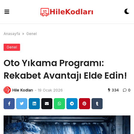
Skip
to
content
Anasayfa
»
Genel
Genel
Oto Yıkama Programı:
Rekabet Avantajı Elde Edin!
Hile Kodları
-
19 Ocak 2026
334
0