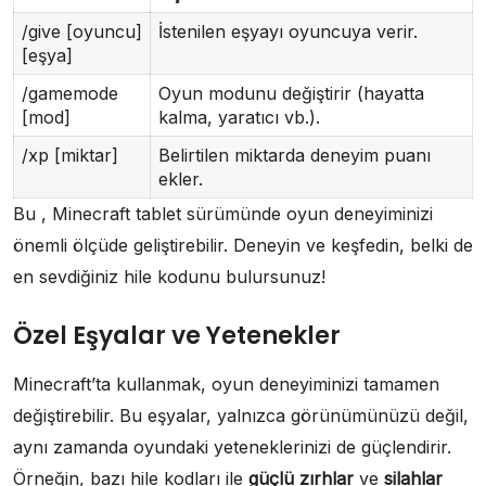
/give [oyuncu]
İstenilen eşyayı oyuncuya verir.
[eşya]
/gamemode
Oyun modunu değiştirir (hayatta
[mod]
kalma, yaratıcı vb.).
/xp [miktar]
Belirtilen miktarda deneyim puanı
ekler.
Bu , Minecraft tablet sürümünde oyun deneyiminizi
önemli ölçüde geliştirebilir. Deneyin ve keşfedin, belki de
en sevdiğiniz hile kodunu bulursunuz!
Özel Eşyalar ve Yetenekler
Minecraft’ta kullanmak, oyun deneyiminizi tamamen
değiştirebilir. Bu eşyalar, yalnızca görünümünüzü değil,
aynı zamanda oyundaki yeteneklerinizi de güçlendirir.
Örneğin, bazı hile kodları ile
güçlü zırhlar
ve
silahlar