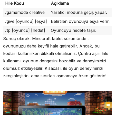
Hile Kodu
Açıklama
/gamemode creative
Yaratıcı moduna geçiş yapar.
/give [oyuncu] [eşya]
Belirtilen oyuncuya eşya verir.
/tp [oyuncu] [hedef]
Oyuncuyu hedefe taşır.
Sonuç olarak, Minecraft tablet sürümünde ,
oyununuzu daha keyifli hale getirebilir. Ancak, bu
kodları kullanırken dikkatli olmalısınız. Çünkü aşırı hile
kullanımı, oyunun dengesini bozabilir ve deneyiminizi
olumsuz etkileyebilir. Kısacası, ile oyun deneyiminizi
zenginleştirin, ama sınırları aşmamaya özen gösterin!