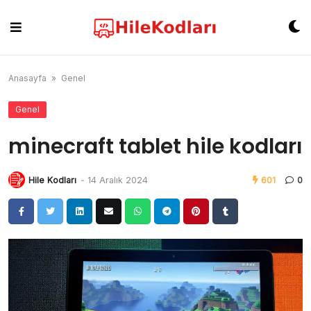
Skip
to
content
Anasayfa
»
Genel
Genel
minecraft tablet hile kodları
Hile Kodları
-
14 Aralık 2024
601
0