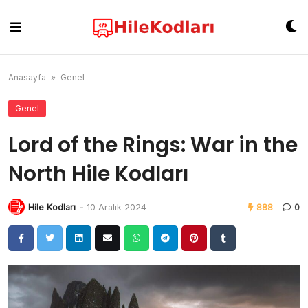
Skip
to
content
Anasayfa
»
Genel
Genel
Lord of the Rings: War in the
North Hile Kodları
Hile Kodları
-
10 Aralık 2024
888
0