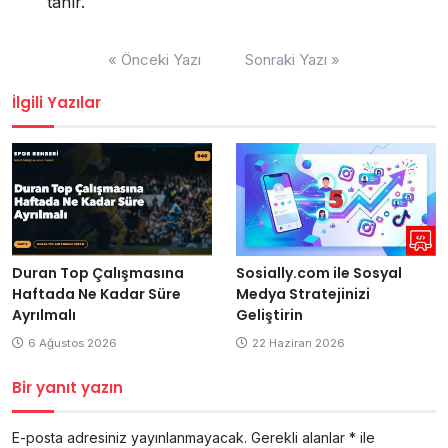
tanır.
Yazı
« Önceki Yazı
Sonraki Yazı »
gezinmesi
İlgili Yazılar
Duran Top Çalışmasına
Sosially.com ile Sosyal
Haftada Ne Kadar Süre
Medya Stratejinizi
Ayrılmalı
Geliştirin
6 Ağustos 2026
22 Haziran 2026
Bir yanıt yazın
E-posta adresiniz yayınlanmayacak.
Gerekli alanlar
*
ile