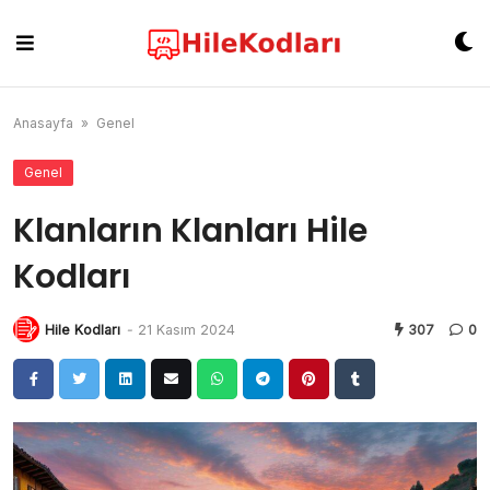
Skip
to
content
Anasayfa
»
Genel
Genel
Klanların Klanları Hile
Kodları
Hile Kodları
-
21 Kasım 2024
307
0