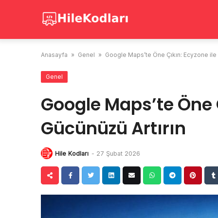
Skip
to
content
Anasayfa
»
Genel
»
Google Maps’te Öne Çıkın: Ecyzone ile 
Genel
Google Maps’te Öne Ç
Gücünüzü Artırın
Hile Kodları
-
27 Şubat 2026