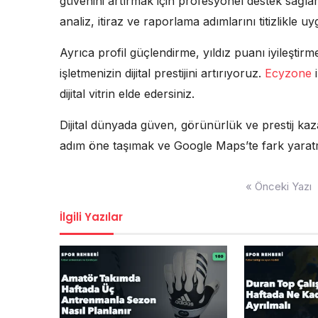
güvenini artırmak için profesyonel destek sağl
analiz, itiraz ve raporlama adımlarını titizlikle uy
Ayrıca profil güçlendirme, yıldız puanı iyileştir
işletmenizin dijital prestijini artırıyoruz.
Ecyzone
i
dijital vitrin elde edersiniz.
Dijital dünyada güven, görünürlük ve prestij k
adım öne taşımak ve Google Maps’te fark yaratmak
Yazı
« Önceki Yazı
gezinmesi
İlgili Yazılar