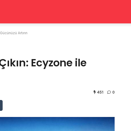
Gücünüzü Artırın
ıkın: Ecyzone ile
451
0