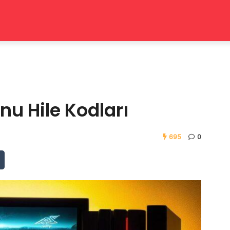
u Hile Kodları
695
0