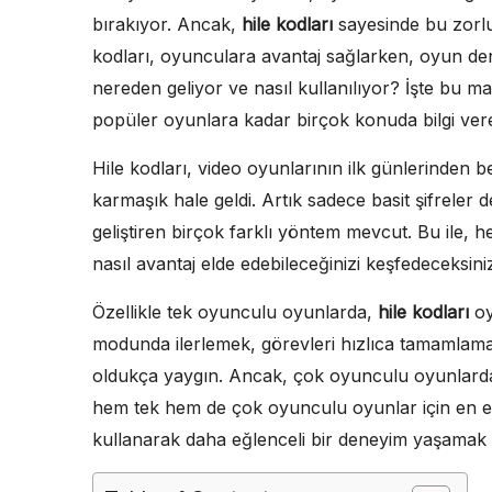
bırakıyor. Ancak,
hile kodları
sayesinde bu zorluk
kodları, oyunculara avantaj sağlarken, oyun den
nereden geliyor ve nasıl kullanılıyor? İşte bu m
popüler oyunlara kadar birçok konuda bilgi ver
Hile kodları, video oyunlarının ilk günlerinden 
karmaşık hale geldi. Artık sadece basit şifreler
geliştiren birçok farklı yöntem mevcut. Bu ile
nasıl avantaj elde edebileceğinizi keşfedeceksini
Özellikle tek oyunculu oyunlarda,
hile kodları
oy
modunda ilerlemek, görevleri hızlıca tamamlamak
oldukça yaygın. Ancak, çok oyunculu oyunlarda 
hem tek hem de çok oyunculu oyunlar için en etk
kullanarak daha eğlenceli bir deneyim yaşama