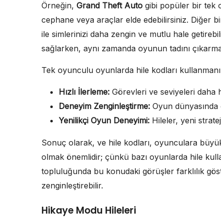
Örneğin,
Grand Theft Auto
gibi popüler bir tek 
cephane veya araçlar elde edebilirsiniz. Diğer b
ile simlerinizi daha zengin ve mutlu hale getirebi
sağlarken, aynı zamanda oyunun tadını çıkarmal
Tek oyunculu oyunlarda hile kodları kullanmanın
Hızlı İlerleme:
Görevleri ve seviyeleri daha 
Deneyim Zenginleştirme:
Oyun dünyasında d
Yenilikçi Oyun Deneyimi:
Hileler, yeni strat
Sonuç olarak, ve hile kodları, oyunculara büyük 
olmak önemlidir; çünkü bazı oyunlarda hile kull
topluluğunda bu konudaki görüşler farklılık göster
zenginleştirebilir.
Hikaye Modu Hileleri