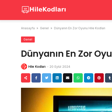
Skip
to
content
Anasayfa
»
Genel
»
Dünyanın En Zor Oyunu Hile Kodları
Genel
Dünyanın En Zor Oyun
Hile Kodları
-
20 Eylül 2024