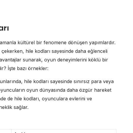
arı
 zamanla kültürel bir fenomene dönüşen yapımlardır.
t çekerken, hile kodları sayesinde daha eğlenceli
k avantajlar sunarak, oyun deneyimlerini köklü bir
dir? İşte bazı örnekler:
nlarında, hile kodları sayesinde sınırsız para veya
er, oyuncuların oyun dünyasında daha özgür hareket
nde de hile kodları, oyunculara evlerini ve
eklik sağlar.