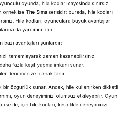
oyunculu oyunda, hile kodları sayesinde sınırsız
ir örnek ise
The Sims
serisidir; burada, hile kodları
lirsiniz. Hile kodları, oyunculara büyük avantajlar
arına da yardımcı olur.
 bazı avantajları şunlardır:
hızlı tamamlayarak zaman kazanabilirsiniz.
aha fazla keşif yapma imkanı sunar.
ejiler denemenize olanak tanır.
bir özgürlük sunar. Ancak, hile kullanırken dikkatli
anımı, oyun deneyiminizi olumsuz etkileyebilir. Oyun
se de, için hile kodları, kesinlikle deneyiminizi