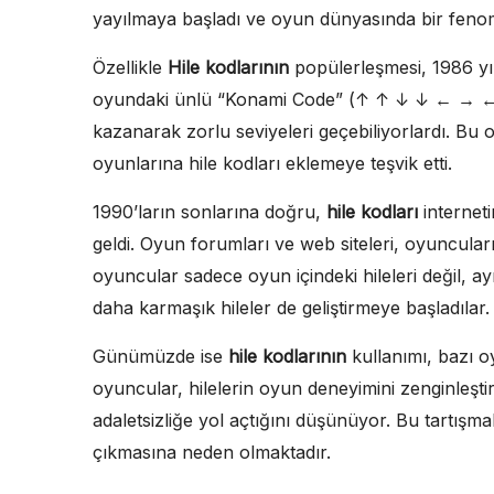
yayılmaya başladı ve oyun dünyasında bir fenom
Özellikle
Hile kodlarının
popülerleşmesi, 1986 yı
oyundaki ünlü “Konami Code” (↑ ↑ ↓ ↓ ← → ← 
kazanarak zorlu seviyeleri geçebiliyorlardı. Bu ola
oyunlarına hile kodları eklemeye teşvik etti.
1990’ların sonlarına doğru,
hile kodları
interneti
geldi. Oyun forumları ve web siteleri, oyuncular
oyuncular sadece oyun içindeki hileleri değil, 
daha karmaşık hileler de geliştirmeye başladılar.
Günümüzde ise
hile kodlarının
kullanımı, bazı oy
oyuncular, hilelerin oyun deneyimini zenginleşt
adaletsizliğe yol açtığını düşünüyor. Bu tartışm
çıkmasına neden olmaktadır.