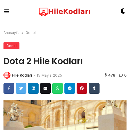
Skip
to
content
Anasayfa
»
Genel
Genel
Dota 2 Hile Kodları
Hile Kodları
-
15 Mayıs 2025
478
0