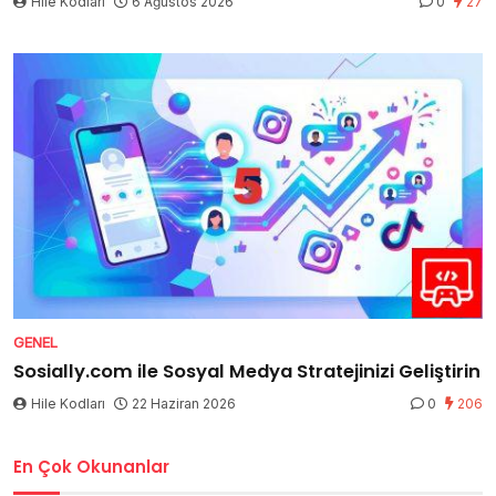
Hile Kodları
6 Ağustos 2026
0
27
GENEL
Sosially.com ile Sosyal Medya Stratejinizi Geliştirin
Hile Kodları
22 Haziran 2026
0
206
En Çok Okunanlar