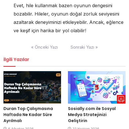
Evet, hile kullanmak bazen oyunun dengesini
bozabilir. Hileler, oyunun doğal zorluk seviyesini
azaltarak deneyiminizi etkileyebilir. Ancak, eğlence
ve keşif için harika bir yol olabilir!
Yazı
« Önceki Yazı
Sonraki Yazı »
gezinmesi
İlgili Yazılar
Duran Top Çalışmasına
Sosially.com ile Sosyal
Haftada Ne Kadar Süre
Medya Stratejinizi
Ayrılmalı
Geliştirin
6 Ağustos 2026
22 Haziran 2026