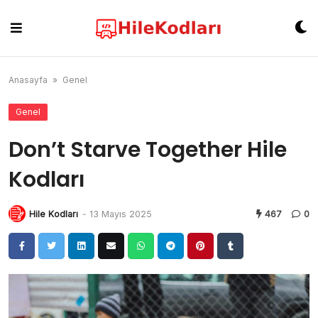
Skip
to
content
Anasayfa
»
Genel
Genel
Don’t Starve Together Hile
Kodları
Hile Kodları
-
13 Mayıs 2025
467
0