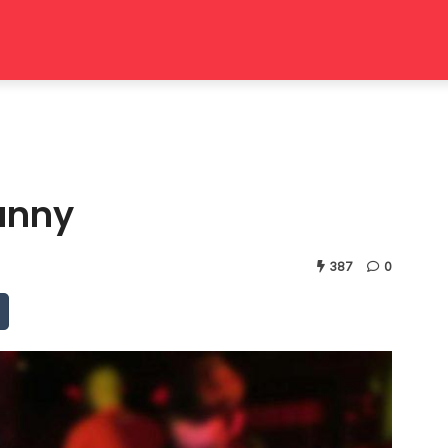
Bunny
387
0