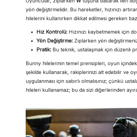
Oyuncular, zıplarken
W
tuşuna basarak ileri d
yön değiştirmelidir. Bu hareketler, hızınızı artır
hilelerini kullanırken dikkat edilmesi gereken baz
Hız Kontrolü:
Hızınızı kaybetmemek için do
Yön Değiştirme:
Zıplarken yön değiştirmeniz, 
Pratik:
Bu teknik, ustalaşmak için düzenli pra
Bunny hilelerinin temel prensipleri, oyun içindeki st
şekilde kullanarak, rakiplerinizi alt edebilir ve o
uygulanması için sabırlı olmalısınız; çünkü ust
hileleri kullanamaz; bu da sizi diğerlerinden ayıran