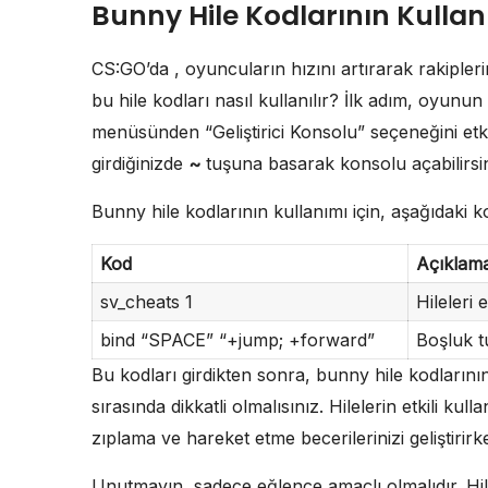
Bunny Hile Kodlarının Kullan
CS:GO’da , oyuncuların hızını artırarak rakipler
bu hile kodları nasıl kullanılır? İlk adım, oyun
menüsünden “Geliştirici Konsolu” seçeneğini etk
girdiğinizde
~
tuşuna basarak konsolu açabilirsin
Bunny hile kodlarının kullanımı için, aşağıdaki 
Kod
Açıklam
sv_cheats 1
Hileleri e
bind “SPACE” “+jump; +forward”
Boşluk t
Bu kodları girdikten sonra, bunny hile kodlarını
sırasında dikkatli olmalısınız. Hilelerin etkili kul
zıplama ve hareket etme becerilerinizi geliştirirk
Unutmayın, sadece eğlence amaçlı olmalıdır. Hil