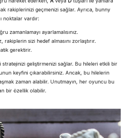
oğru hareket ederken,
A
veya
D
tuşları ile yanlara
arak rakiplerinizi geçmenizi sağlar. Ayrıca, bunny
ı noktalar vardır:
ğru zamanlamayı ayarlamalısınız.
rakiplerin sizi hedef almasını zorlaştırır.
tik gerektirir.
ratejinizi geliştirmenizi sağlar. Bu hileleri etkili bir
yunun keyfini çıkarabilirsiniz. Ancak, bu hilelerin
alaşmak zaman alabilir. Unutmayın, her oyuncu bu
 bir özellik olabilir.