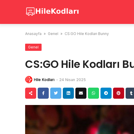
Skip
to
content
Anasayfa
»
Genel
»
CS:GO Hile Kodları Bunny
Genel
CS:GO Hile Kodları 
Hile Kodları
-
24 Nisan 2025