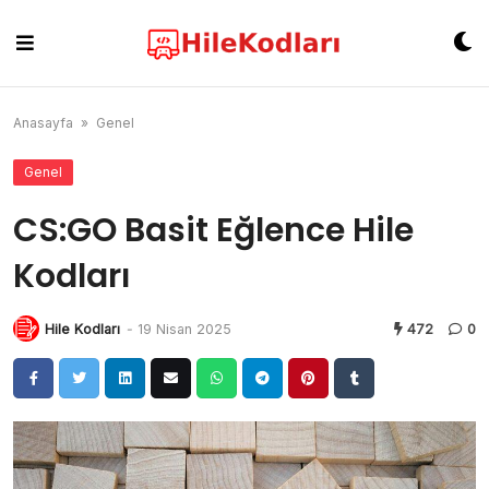
Skip
to
content
Anasayfa
»
Genel
Genel
CS:GO Basit Eğlence Hile
Kodları
Hile Kodları
-
19 Nisan 2025
472
0