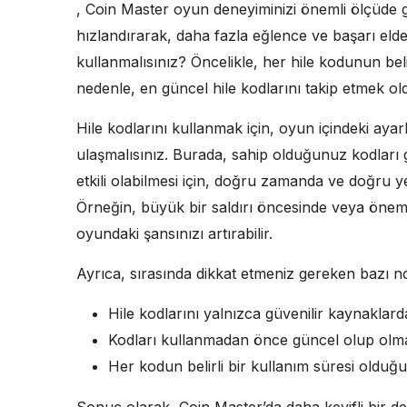
, Coin Master oyun deneyiminizi önemli ölçüde gel
hızlandırarak, daha fazla eğlence ve başarı elde 
kullanmalısınız? Öncelikle, her hile kodunun bel
nedenle, en güncel hile kodlarını takip etmek ol
Hile kodlarını kullanmak için, oyun içindeki ay
ulaşmalısınız. Burada, sahip olduğunuz kodları gir
etkili olabilmesi için, doğru zamanda ve doğru y
Örneğin, büyük bir saldırı öncesinde veya öneml
oyundaki şansınızı artırabilir.
Ayrıca, sırasında dikkat etmeniz gereken bazı n
Hile kodlarını yalnızca güvenilir kaynaklard
Kodları kullanmadan önce güncel olup olmad
Her kodun belirli bir kullanım süresi oldu
Sonuç olarak, Coin Master’da daha keyifli bir de