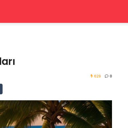
ları
629
0