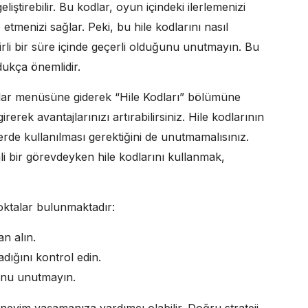
iştirebilir. Bu kodlar, oyun içindeki ilerlemenizi
etmenizi sağlar. Peki, bu hile kodlarını nasıl
irli bir süre içinde geçerli olduğunu unutmayın. Bu
dukça önemlidir.
arlar menüsüne giderek “Hile Kodları” bölümüne
erek avantajlarınızı artırabilirsiniz. Hile kodlarının
erde kullanılması gerektiğini de unutmamalısınız.
i bir görevdeyken hile kodlarını kullanmak,
oktalar bulunmaktadır:
an alın.
ığını kontrol edin.
ğunu unutmayın.
neyim yaşamanıza yardımcı olabilir. Doğru strateji