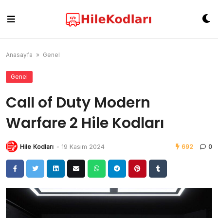
Skip
to
content
Anasayfa
»
Genel
Genel
Call of Duty Modern
Warfare 2 Hile Kodları
Hile Kodları
-
19 Kasım 2024
692
0