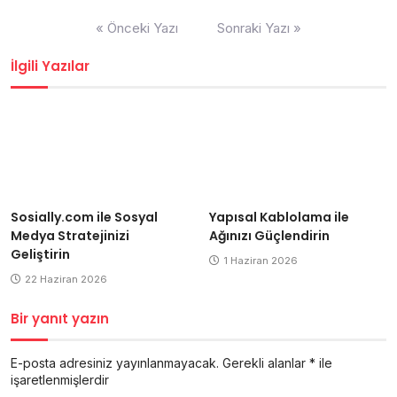
Yazı
« Önceki Yazı
Sonraki Yazı »
gezinmesi
İlgili Yazılar
Sosially.com ile Sosyal
Yapısal Kablolama ile
Medya Stratejinizi
Ağınızı Güçlendirin
Geliştirin
1 Haziran 2026
22 Haziran 2026
Bir yanıt yazın
E-posta adresiniz yayınlanmayacak.
Gerekli alanlar
*
ile
işaretlenmişlerdir