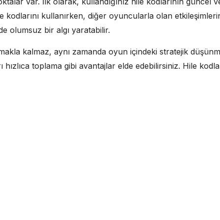
ktalar var. İlk olarak, kullandığınız hile kodlarının güncel
ile kodlarını kullanırken, diğer oyuncularla olan etkileşimle
e olumsuz bir algı yaratabilir.
kla kalmaz, aynı zamanda oyun içindeki stratejik düşünme bece
hızlıca toplama gibi avantajlar elde edebilirsiniz. Hile kod