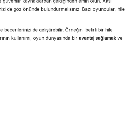
 ve güvenilir kaynaklardan geldiğinden emin olun. Aksi
rinizi de göz önünde bulundurmalısınız. Bazı oyuncular, hile
rilerinizi de geliştirebilir. Örneğin, belirli bir hile
larının kullanımı, oyun dünyasında bir
avantaj sağlamak
ve