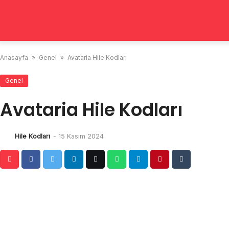
Skip
to
content
Anasayfa
»
Genel
»
Avataria Hile Kodları
Genel
Avataria Hile Kodları
Hile Kodları
-
15 Kasım 2024