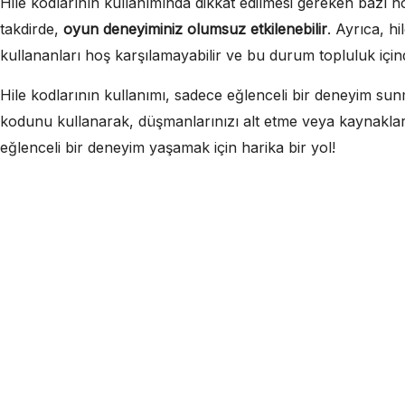
Hile kodlarının kullanımında dikkat edilmesi gereken bazı no
takdirde,
oyun deneyiminiz olumsuz etkilenebilir
. Ayrıca, h
kullananları hoş karşılamayabilir ve bu durum topluluk içind
Hile kodlarının kullanımı, sadece eğlenceli bir deneyim sunma
kodunu kullanarak, düşmanlarınızı alt etme veya kaynakları 
eğlenceli bir deneyim yaşamak için harika bir yol!