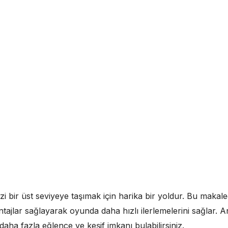
r üst seviyeye taşımak için harika bir yoldur. Bu makalede, i
avantajlar sağlayarak oyunda daha hızlı ilerlemelerini sağla
 daha fazla eğlence ve keşif imkanı bulabilirsiniz.