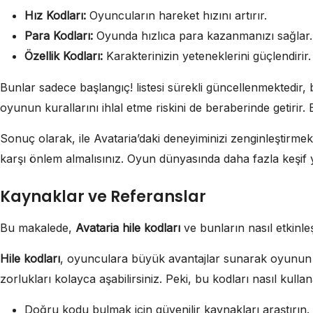
Hız Kodları:
Oyuncuların hareket hızını artırır.
Para Kodları:
Oyunda hızlıca para kazanmanızı sağlar.
Özellik Kodları:
Karakterinizin yeteneklerini güçlendirir.
Bunlar sadece başlangıç! listesi sürekli güncellenmektedir,
oyunun kurallarını ihlal etme riskini de beraberinde getirir.
Sonuç olarak, ile Avataria’daki deneyiminizi zenginleştirm
karşı önlem almalısınız. Oyun dünyasında daha fazla keşif
Kaynaklar ve Referanslar
Bu makalede,
Avataria hile kodları
ve bunların nasıl etkinleş
Hile kodları
, oyunculara büyük avantajlar sunarak oyunun akış
zorlukları kolayca aşabilirsiniz. Peki, bu kodları nasıl kullan
Doğru kodu bulmak için güvenilir kaynakları araştırın.