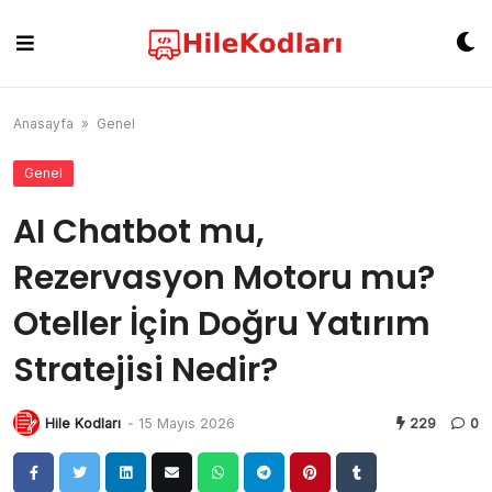
Skip
to
content
Anasayfa
»
Genel
Genel
AI Chatbot mu,
Rezervasyon Motoru mu?
Oteller İçin Doğru Yatırım
Stratejisi Nedir?
Hile Kodları
-
15 Mayıs 2026
229
0